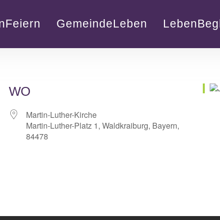
nFeiern
GemeindeLeben
LebenBegl
WO
Martin-Luther-Kirche
Martin-Luther-Platz 1, Waldkraiburg, Bayern,
84478
lender
iCalendar