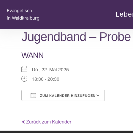
Zum
Evangelisch
Inhalt
Lebe
in Waldkraiburg
springen
Jugendband – Probe
WANN
Do., 22. Mai 2025
18:30 - 20:30
ZUM KALENDER HINZUFÜGEN
ICS herunterladen
Google Ka
⮜ Zurück zum Kalender