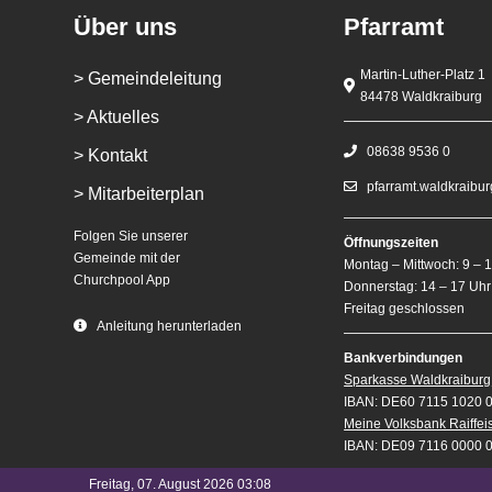
Über uns
Pfarramt
Martin-Luther-Platz 1
> Gemeindeleitung
84478 Waldkraiburg
> Aktuelles
08638 9536 0
> Kontakt
pfarramt.waldkraibu
> Mitarbeiterplan
Folgen Sie unserer
Öffnungszeiten
Gemeinde mit der
Montag – Mittwoch: 9 – 
Churchpool App
Donnerstag: 14 – 17 Uhr
Freitag geschlossen
Anleitung herunterladen
Bankverbindungen
Sparkasse Waldkraiburg
IBAN: DE60 7115 1020 
Meine Volksbank Raiffe
IBAN: DE09 7116 0000 
Freitag, 07. August 2026 03:08