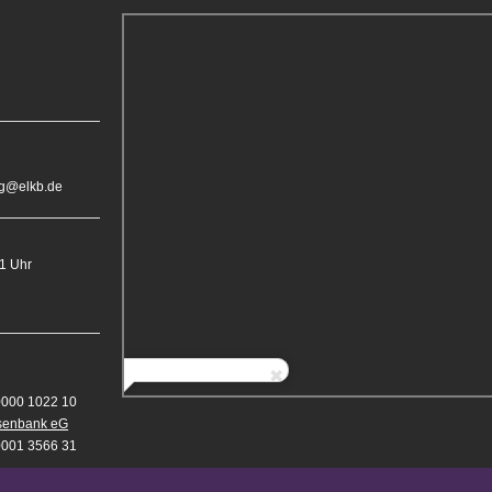
rg@elkb.de
11 Uhr
0000 1022 10
isenbank eG
0001 3566 31