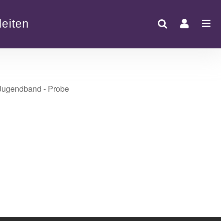
eiten
Office 365
Outlook Live