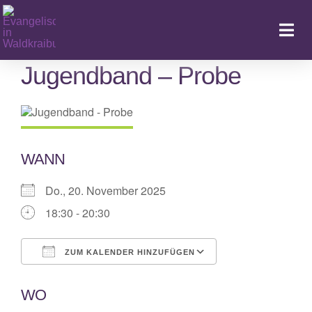
Zum
Inhalt
Togg
springen
Navi
Jugendband – Probe
Ka
WANN
Do., 20. November 2025
18:30 - 20:30
ZUM KALENDER HINZUFÜGEN
ICS herunterladen
Google Kalende
WO