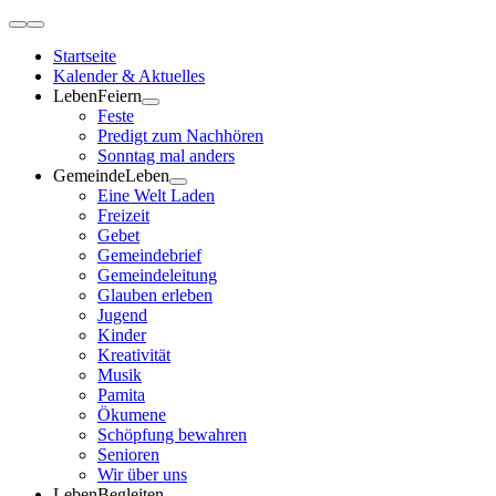
Zum
Toggle
Inhalt
Navigation
Startseite
springen
Kalender & Aktuelles
LebenFeiern
Feste
Predigt zum Nachhören
Sonntag mal anders
GemeindeLeben
Eine Welt Laden
Freizeit
Gebet
Gemeindebrief
Gemeindeleitung
Glauben erleben
Jugend
Kinder
Kreativität
Musik
Pamita
Ökumene
Schöpfung bewahren
Senioren
Wir über uns
LebenBegleiten