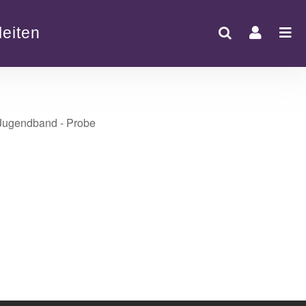
eiten
Office 365
Outlook Live