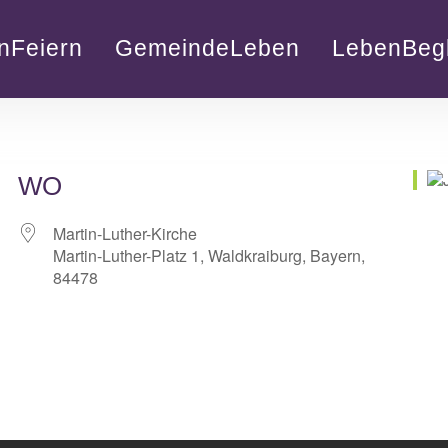
nFeiern
GemeindeLeben
LebenBegl
WO
Martin-Luther-Kirche
Martin-Luther-Platz 1, Waldkraiburg, Bayern,
84478
lender
iCalendar