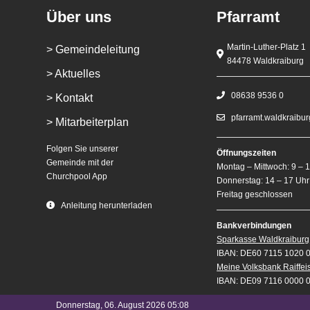
Über uns
Pfarramt
Martin-Luther-Platz 1
> Gemeindeleitung
84478 Waldkraiburg
> Aktuelles
08638 9536 0
> Kontakt
pfarramt.waldkraibu
> Mitarbeiterplan
Folgen Sie unserer
Öffnungszeiten
Gemeinde mit der
Montag – Mittwoch: 9 – 
Churchpool App
Donnerstag: 14 – 17 Uhr
Freitag geschlossen
Anleitung herunterladen
Bankverbindungen
Sparkasse Waldkraiburg
IBAN: DE60 7115 1020 
Meine Volksbank Raiffe
IBAN: DE09 7116 0000 
Donnerstag, 06. August 2026 05:08