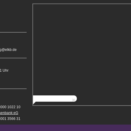
rg@elkb.de
11 Uhr
0000 1022 10
isenbank eG
0001 3566 31