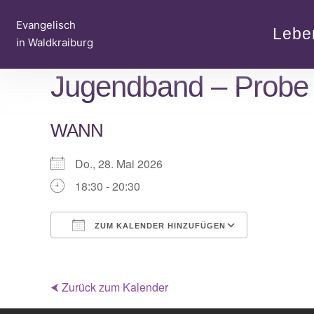
Zum
Evangelisch
Inhalt
Lebe
in Waldkraiburg
springen
Jugendband – Probe
WANN
Do., 28. Mai 2026
18:30 - 20:30
ZUM KALENDER HINZUFÜGEN
ICS herunterladen
Google Ka
⮜ Zurück zum Kalender