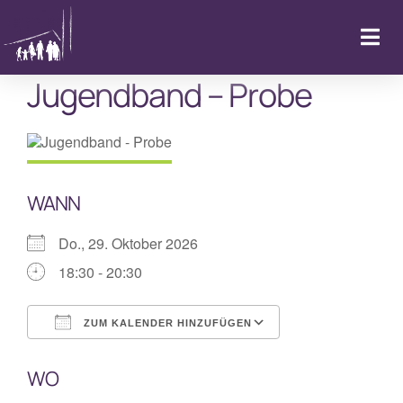
Zum
Inhalt
Togg
springen
Navi
Jugendband – Probe
Startseite
Kalender & Aktuelles
WANN
LebenFeiern
Do., 29. Oktober 2026
GemeindeLeben
18:30 - 20:30
LebenBegleiten
ZUM KALENDER HINZUFÜGEN
ICS herunterladen
Google Kalende
WO
Kitas