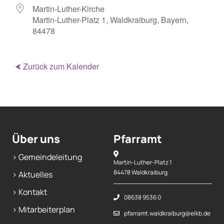
Martin-Luther-Kirche
Martin-Luther-Platz 1, Waldkraiburg, Bayern,
Mitarbeiterplan
84478
Kontakt
⮜ Zurück zum Kalender
Alphakurs
Über uns
Pfarramt
> Gemeindeleitung
Martin-Luther-Platz 1
84478 Waldkraiburg
> Aktuelles
> Kontakt
08638 9536 0
> Mitarbeiterplan
pfarramt.waldkraiburg@elkb.de