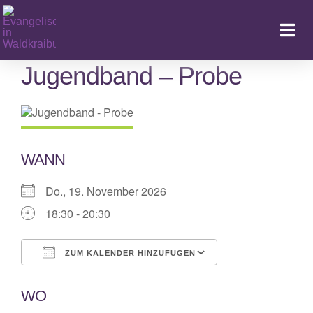
Zum
Inhalt
Togg
springen
Navi
Jugendband – Probe
Ka
WANN
Do., 19. November 2026
18:30 - 20:30
ZUM KALENDER HINZUFÜGEN
ICS herunterladen
Google Kalende
WO