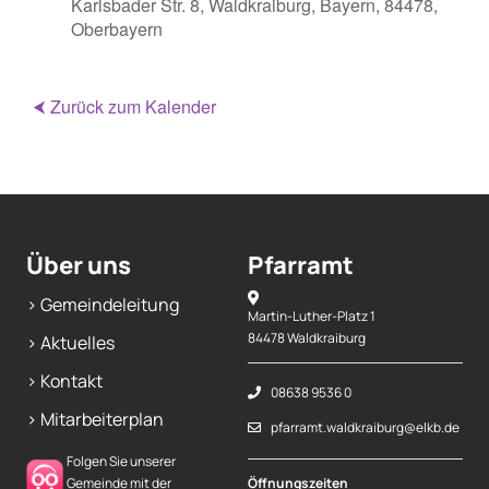
Karlsbader Str. 8, Waldkraiburg, Bayern, 84478,
Oberbayern
⮜ Zurück zum Kalender
Über uns
Pfarramt
> Gemeindeleitung
Martin-Luther-Platz 1
84478 Waldkraiburg
> Aktuelles
> Kontakt
08638 9536 0
> Mitarbeiterplan
pfarramt.waldkraiburg@elkb.de
Folgen Sie unserer
Gemeinde mit der
Öffnungszeiten