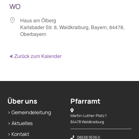
WO
Haus am Ölberg
Karlsbader Str. 8, Waldkraiburg, Bayern, 84478,
Oberbayern
⮜ Zurück zum Kalender
Über uns
Pfarramt
> Gemeindeleitung
Martin-Luther-Platz 1
84478 Waldkraiburg
> Aktuelles
> Kontakt
08638 9536 0