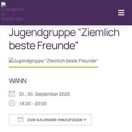
Zum
Inhalt
Togg
springen
Navi
Jugendgruppe “Ziemlich
beste Freunde”
Kal
WANN
Di., 30. September 2025
18:30 - 20:00
ZUM KALENDER HINZUFÜGEN
ICS herunterladen
Google Kalende