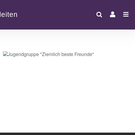
eiten
Office 365
Outlook Live