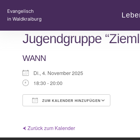
Zum
Evangelisch
Inhalt
Lebe
in Waldkraiburg
springen
Jugendgruppe “Zieml
WANN
Di., 4. November 2025
18:30 - 20:00
ZUM KALENDER HINZUFÜGEN
ICS herunterladen
Google Ka
⮜ Zurück zum Kalender