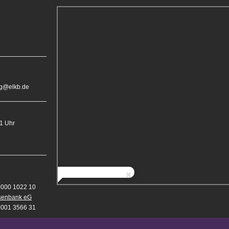
rg@elkb.de
11 Uhr
0000 1022 10
isenbank eG
0001 3566 31