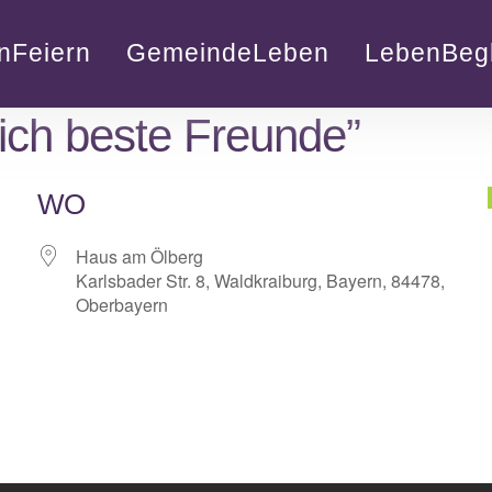
nFeiern
GemeindeLeben
LebenBegl
ich beste Freunde”
WO
Haus am Ölberg
Karlsbader Str. 8, Waldkraiburg, Bayern, 84478,
Oberbayern
lender
iCalendar