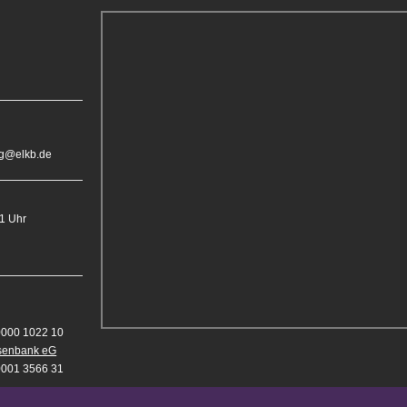
rg@elkb.de
11 Uhr
0000 1022 10
isenbank eG
0001 3566 31