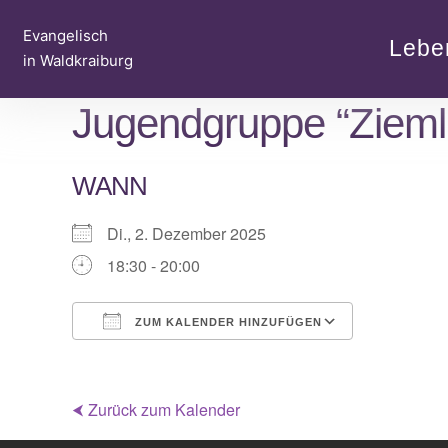
Zum
Evangelisch
Inhalt
Lebe
in Waldkraiburg
springen
Jugendgruppe “Zieml
WANN
Di., 2. Dezember 2025
18:30 - 20:00
ZUM KALENDER HINZUFÜGEN
ICS herunterladen
Google Kalender
iCalendar
Office 365
Outlook Live
⮜ Zurück zum Kalender