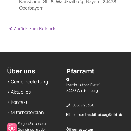
Karlsbader Str. 8, Waldkraiburg, Bayern, 84478,
Oberbayern
⮜ Zurück zum Kalender
Über uns
Pfarramt
> Gemeindeleitung
Martin-Luther-Platz 1
84478 Waldkraiburg
> Aktuelles
> Kontakt
08638 9536 0
> Mitarbeiterplan
pfarramt.waldkraiburg@elkb.de
Folgen Sie unserer
Gemeinde mit der
Öffnungszeiten