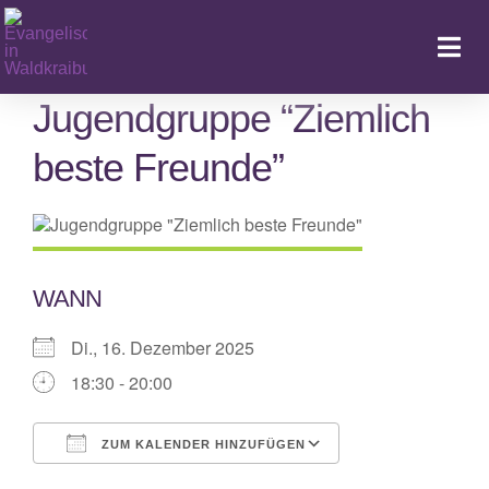
Zum
Inhalt
Togg
springen
Navi
Jugendgruppe “Ziemlich
beste Freunde”
Ka
WANN
Di., 16. Dezember 2025
18:30 - 20:00
ZUM KALENDER HINZUFÜGEN
ICS herunterladen
Google Kalende