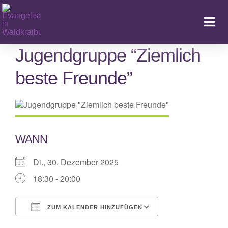
Zum
Inhalt
Togg
springen
Navi
Jugendgruppe “Ziemlich
beste Freunde”
Ka
WANN
Di., 30. Dezember 2025
18:30 - 20:00
ZUM KALENDER HINZUFÜGEN
ICS herunterladen
Google Kalende