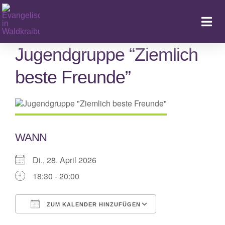
Zum
Inhalt
Togg
springen
Navi
Jugendgruppe “Ziemlich
beste Freunde”
Ka
WANN
Di., 28. April 2026
18:30 - 20:00
ZUM KALENDER HINZUFÜGEN
ICS herunterladen
Google Kalende