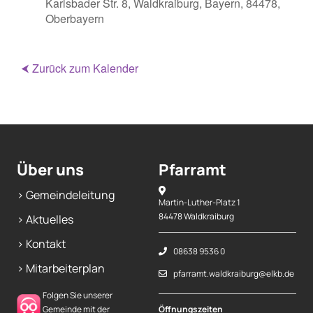
Karlsbader Str. 8, Waldkraiburg, Bayern, 84478,
Oberbayern
⮜ Zurück zum Kalender
Über uns
Pfarramt
> Gemeindeleitung
Martin-Luther-Platz 1
84478 Waldkraiburg
> Aktuelles
> Kontakt
08638 9536 0
> Mitarbeiterplan
pfarramt.waldkraiburg@elkb.de
Folgen Sie unserer
Gemeinde mit der
Öffnungszeiten