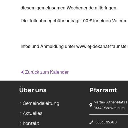
diesem gemeinsamen Wochenende mitbringen.
Die Teilnahmegebühr beträgt 100 € für einen Vater mi
Infos und Anmeldung unter www.ej-dekanat-traunste
⮜ Zurück zum Kalender
Über uns
Pfarramt
Martin-Luther-Platz 1
> Gemeindeleitung
84478 Waldkraiburg
> Aktuelles
08638 9536 0
> Kontakt