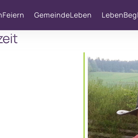
nFeiern
GemeindeLeben
LebenBegl
zeit
lender
iCalendar