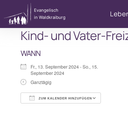
Zum
Evangelisch
Inhalt
Lebe
in Waldkraiburg
springen
Kind- und Vater-Frei
WANN
Fr., 13. September 2024 - So., 15.
September 2024
Ganztägig
ZUM KALENDER HINZUFÜGEN
ICS herunterladen
Google Ka