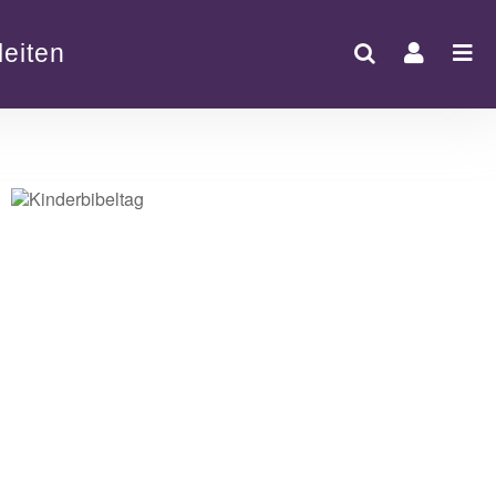
eiten
Office 365
Outlook Live