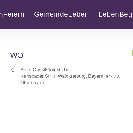
nFeiern
GemeindeLeben
LebenBegl
WO
Kath. Christkönigkirche
Karlsbader Str. 1, Waldkraiburg, Bayern, 84478,
Oberbayern
lender
iCalendar