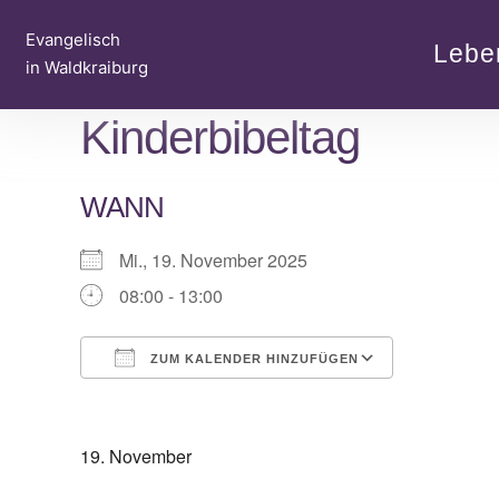
Zum
Evangelisch
Inhalt
Lebe
in Waldkraiburg
springen
Kinderbibeltag
WANN
Mi., 19. November 2025
08:00 - 13:00
ZUM KALENDER HINZUFÜGEN
ICS herunterladen
Google Ka
19. November