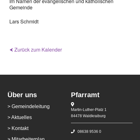
Im Namen der evangelischen und katholischen
Gemeinde
Lars Schmidt
⮜ Zurück zum Kalender
Über uns
Pfarramt
> Gemeindeleitung
Martin-Luther-Platz 1
84478 Waldkraiburg
> Aktuelles
> Kontakt
08638 9536 0
> Mitarbeiterplan