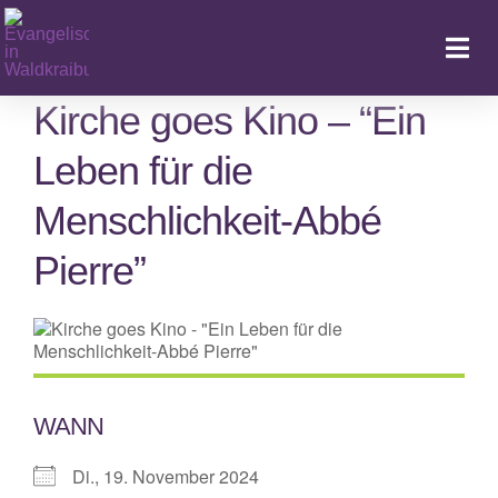
Zum
Inhalt
Togg
springen
Navi
Kirche goes Kino – “Ein
Leben für die
Ka
Menschlichkeit-Abbé
Pierre”
WANN
Di., 19. November 2024