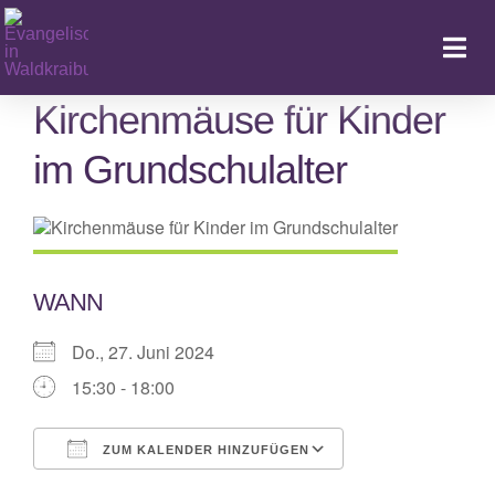
Zum
Inhalt
Togg
springen
Navi
Kirchenmäuse für Kinder
im Grundschulalter
Ka
WANN
Do., 27. Juni 2024
15:30 - 18:00
ZUM KALENDER HINZUFÜGEN
ICS herunterladen
Google Kalende