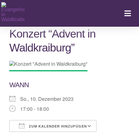
Zum
Inhalt
Togg
springen
Navi
Konzert “Advent in
Startseite
Waldkraiburg”
Kalender & Aktuelles
LebenFeiern
WANN
GemeindeLeben
So., 10. Dezember 2023
17:00 - 18:00
LebenBegleiten
ZUM KALENDER HINZUFÜGEN
Kitas
ICS herunterladen
Google Kalende