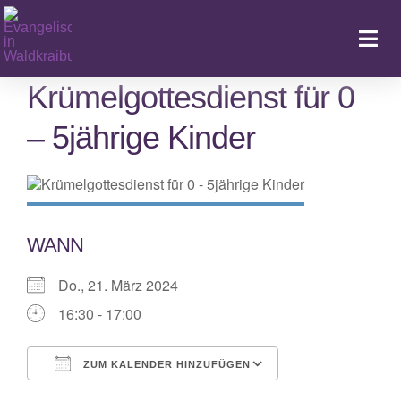
Zum
Inhalt
Togg
springen
Navi
Krümelgottesdienst für 0
– 5jährige Kinder
Ka
WANN
Do., 21. März 2024
16:30 - 17:00
ZUM KALENDER HINZUFÜGEN
ICS herunterladen
Google Kalende