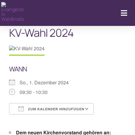
Zum
Inhalt
Togg
springen
Navi
KV-Wahl 2024
Kal
WANN
So., 1. Dezember 2024
09:30 - 10:30
ZUM KALENDER HINZUFÜGEN
ICS herunterladen
Google Kalende
Dem neuen Kirchenvorstand gehören an: