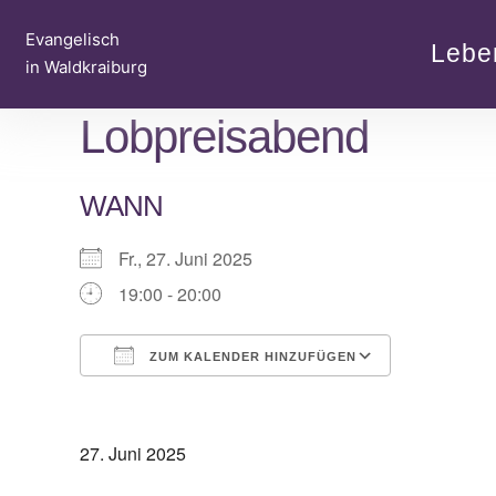
Zum
Evangelisch
Inhalt
Lebe
in Waldkraiburg
springen
Lobpreisabend
WANN
Fr., 27. Juni 2025
19:00 - 20:00
ZUM KALENDER HINZUFÜGEN
ICS herunterladen
Google Ka
27. Juni 2025