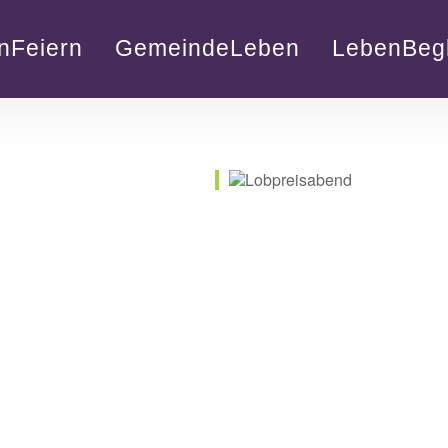
nFeiern
GemeindeLeben
LebenBegl
lender
iCalendar