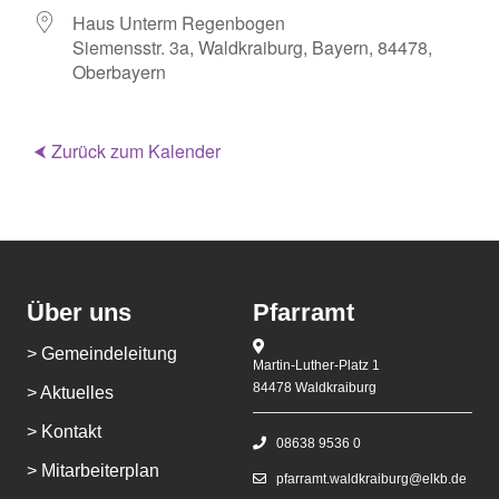
Haus Unterm Regenbogen
Siemensstr. 3a, Waldkraiburg, Bayern, 84478,
Oberbayern
⮜ Zurück zum Kalender
Über uns
Pfarramt
> Gemeindeleitung
Martin-Luther-Platz 1
84478 Waldkraiburg
> Aktuelles
> Kontakt
08638 9536 0
> Mitarbeiterplan
pfarramt.waldkraiburg@elkb.de