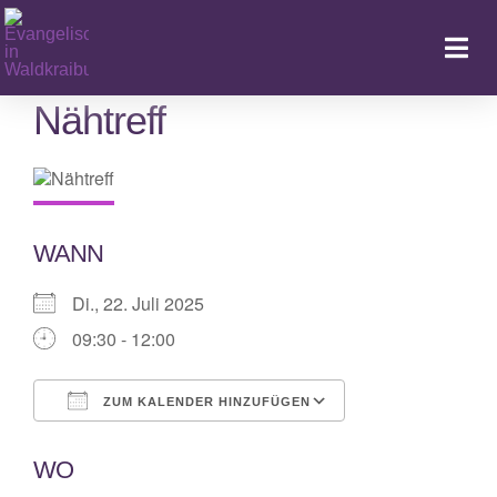
Zum
Inhalt
Togg
springen
Navi
Nähtreff
Ka
WANN
Di., 22. Juli 2025
09:30 - 12:00
ZUM KALENDER HINZUFÜGEN
ICS herunterladen
Google Kalende
WO