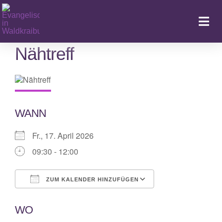
Zum
Inhalt
Togg
springen
Navi
Nähtreff
Ka
WANN
Fr., 17. April 2026
09:30 - 12:00
ZUM KALENDER HINZUFÜGEN
ICS herunterladen
Google Kalende
WO