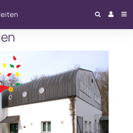
eiten
ien
Office 365
Outlook Live