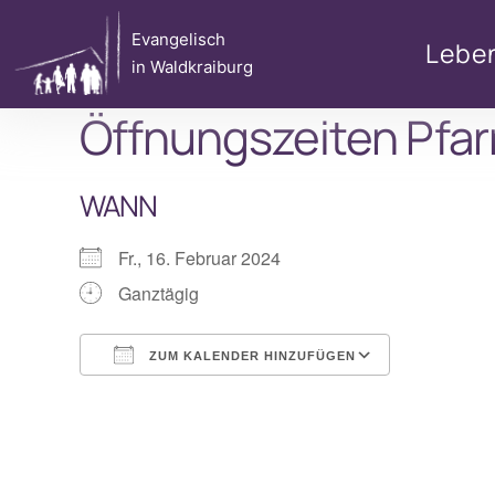
Zum
Evangelisch
Inhalt
Lebe
in Waldkraiburg
springen
Öffnungszeiten Pfar
WANN
Fr., 16. Februar 2024
Ganztägig
ZUM KALENDER HINZUFÜGEN
ICS herunterladen
Google Ka