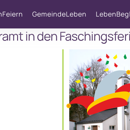
nFeiern
GemeindeLeben
LebenBegl
ramt in den Faschingsfer
lender
iCalendar