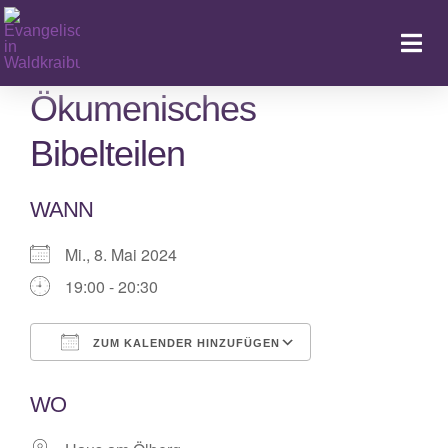
Zum
Inhalt
Togg
springen
Navi
Ökumenisches
Bibelteilen
Ka
WANN
Mi., 8. Mai 2024
19:00 - 20:30
ZUM KALENDER HINZUFÜGEN
ICS herunterladen
Google Kalende
WO