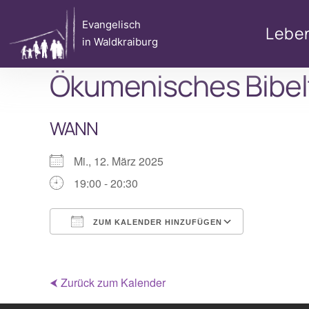
Zum
Evangelisch
Inhalt
Lebe
in Waldkraiburg
springen
Ökumenisches Bibel
WANN
Mi., 12. März 2025
19:00 - 20:30
ZUM KALENDER HINZUFÜGEN
ICS herunterladen
Google Ka
⮜ Zurück zum Kalender