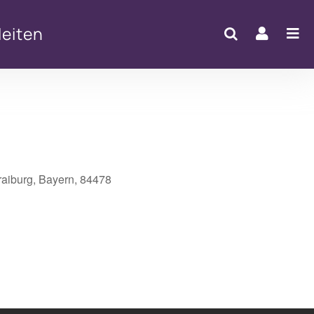
eiten
raiburg, Bayern, 84478
Office 365
Outlook Live