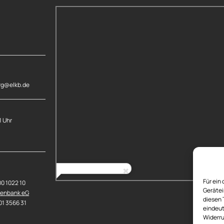
rg@elkb.de
1 Uhr
Für ein
00 1022 10
Gerätei
senbank eG
diesen 
01 3566 31
eindeut
Widerru