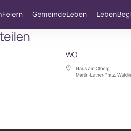
nFeiern
GemeindeLeben
LebenBegl
teilen
WO
Haus am Ölberg
Martin-Luther-Platz, Waldk
lender
iCalendar