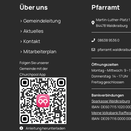
Über uns
Pfarramt
Martin-Luther-Platz 1
> Gemeindeleitung
84478 Waldkraiburg
> Aktuelles
08638 9536 0
> Kontakt
pfarramt.waldkraibu
> Mitarbeiterplan
Folgen Sie unserer
Öffnungszeiten
Gemeinde mit der
Montag – Mittwoch: 9 – 1
Churchpool App
Donnerstag: 14 – 17 Uhr
Freitag geschlossen
Bankverbindungen
Sparkasse Waldkraiburg
IBAN: DE60 7115 1020 00
Meine Volksbank Raiffei
IBAN: DE09 7116 0000 00
Anleitung herunterladen