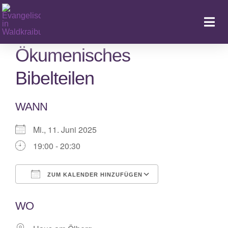
Zum
Inhalt
Togg
springen
Navi
Ökumenisches
Bibelteilen
Ka
WANN
Mi., 11. Juni 2025
19:00 - 20:30
ZUM KALENDER HINZUFÜGEN
ICS herunterladen
Google Kalende
WO