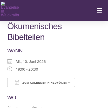
Zum
Inhalt
Togg
springen
Navi
Ökumenisches
Bibelteilen
Ka
WANN
Mi., 10. Juni 2026
19:00 - 20:30
ZUM KALENDER HINZUFÜGEN
ICS herunterladen
Google Kalende
WO