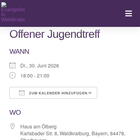
Zum
Inhalt
Togg
springen
Navi
Offener Jugendtreff
WANN
Ka
Di., 30. Juni 2026
18:00 - 21:00
ZUM KALENDER HINZUFÜGEN
ICS herunterladen
Google Kalende
WO
Haus am Ölberg
Karlsbader Str. 8, Waldkraiburg, Bayern, 84478,