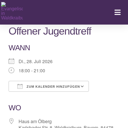
Zum
Inhalt
Togg
springen
Navi
Offener Jugendtreff
WANN
Ka
Di., 28. Juli 2026
18:00 - 21:00
ZUM KALENDER HINZUFÜGEN
ICS herunterladen
Google Kalender
iCalendar
Office 365
Outlook Live
WO
Haus am Ölberg
Karlsbader Str. 8, Waldkraiburg, Bayern, 84478,