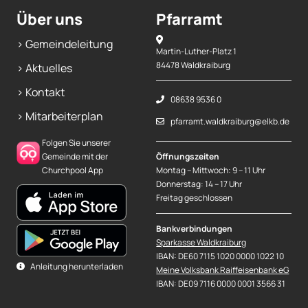
Über uns
Pfarramt
> Gemeindeleitung
Martin-Luther-Platz 1
84478 Waldkraiburg
> Aktuelles
> Kontakt
08638 9536 0
> Mitarbeiterplan
pfarramt.waldkraiburg@elkb.de
Folgen Sie unserer
Gemeinde mit der
Öffnungszeiten
Churchpool App
Montag – Mittwoch: 9 – 11 Uhr
Donnerstag: 14 – 17 Uhr
Freitag geschlossen
Bankverbindungen
Sparkasse Waldkraiburg
IBAN: DE60 7115 1020 0000 1022 10
Anleitung herunterladen
Meine Volksbank Raiffeisenbank eG
IBAN: DE09 7116 0000 0001 3566 31