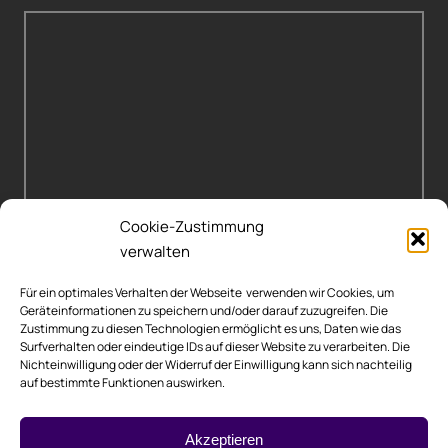
Cookie-Zustimmung
verwalten
Für ein optimales Verhalten der Webseite verwenden wir Cookies, um
Geräteinformationen zu speichern und/oder darauf zuzugreifen. Die
Zustimmung zu diesen Technologien ermöglicht es uns, Daten wie das
Surfverhalten oder eindeutige IDs auf dieser Website zu verarbeiten. Die
Nichteinwilligung oder der Widerruf der Einwilligung kann sich nachteilig
auf bestimmte Funktionen auswirken.
Rechtliche Hinweise
Akzeptieren