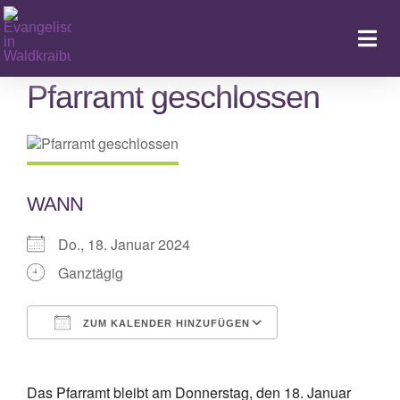
Zum
Inhalt
Togg
springen
Navi
Pfarramt geschlossen
Ka
WANN
Do., 18. Januar 2024
Ganztägig
ZUM KALENDER HINZUFÜGEN
ICS herunterladen
Google Kalende
Das Pfarramt bleibt am Donnerstag, den 18. Januar