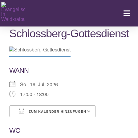
Zum
Inhalt
Togg
springen
Navi
Schlossberg-Gottesdienst
Ka
WANN
So., 19. Juli 2026
17:00 - 18:00
ZUM KALENDER HINZUFÜGEN
ICS herunterladen
Google Kalende
WO