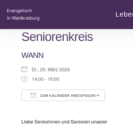
Zum
Evangelisch
Inhalt
Lebe
in Waldkraiburg
springen
Seniorenkreis
WANN
Di., 25. März 2025
14:00 - 16:00
ZUM KALENDER HINZUFÜGEN
ICS herunterladen
Google Ka
Liebe Seniorinnen und Senioren unserer