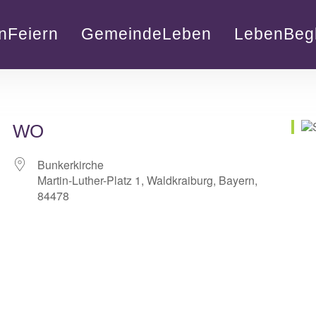
nFeiern
GemeindeLeben
LebenBegl
WO
Bunkerkirche
Martin-Luther-Platz 1, Waldkraiburg, Bayern,
84478
lender
iCalendar