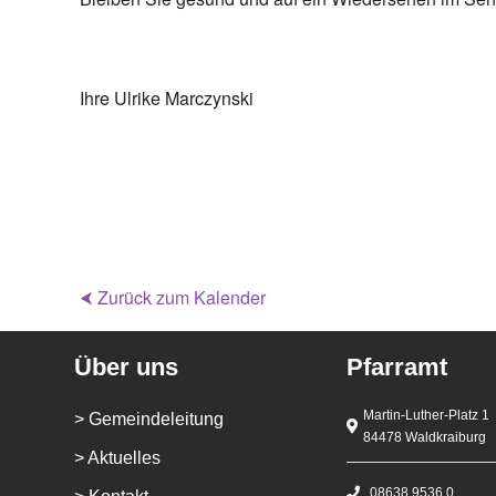
Ihre Ulrike Marczynski
⮜ Zurück zum Kalender
Über uns
Pfarramt
Martin-Luther-Platz 1
> Gemeindeleitung
84478 Waldkraiburg
> Aktuelles
08638 9536 0