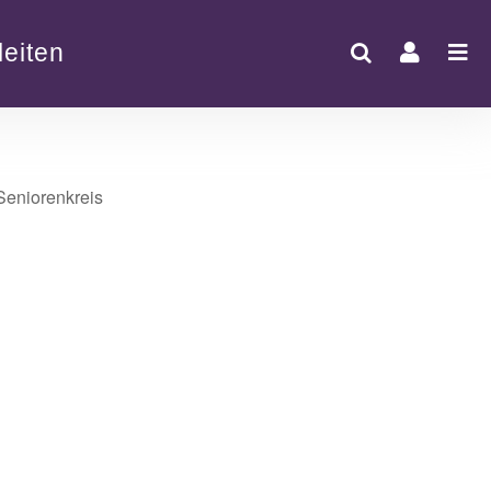
eiten
Office 365
Outlook Live