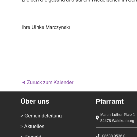
Ihre Ulrike Marczynski
⮜ Zurück zum Kalender
Über uns
Pfarramt
Martin-Luther-Platz 1
> Gemeindeleitung
84478 Waldkraiburg
> Aktuelles
08638 9536 0