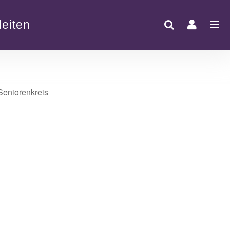
eiten
Office 365
Outlook Live