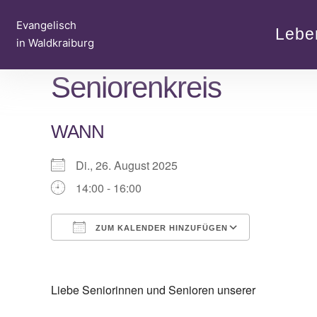
Zum
Evangelisch
Inhalt
Lebe
in Waldkraiburg
springen
Seniorenkreis
WANN
Di., 26. August 2025
14:00 - 16:00
ZUM KALENDER HINZUFÜGEN
ICS herunterladen
Google Ka
Liebe Seniorinnen und Senioren unserer