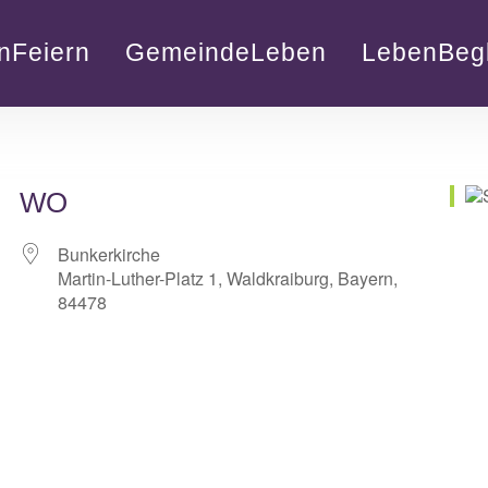
nFeiern
GemeindeLeben
LebenBegl
WO
Bunkerkirche
Martin-Luther-Platz 1, Waldkraiburg, Bayern,
84478
lender
iCalendar