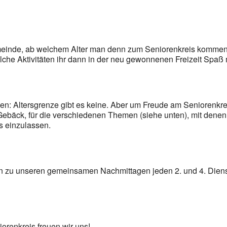
meinde, ab welchem Alter man denn zum Seniorenkreis kommen 
lche Aktivitäten ihr dann in der neu gewonnenen Freizeit Spa
n: Altersgrenze gibt es keine. Aber um Freude am Seniorenkreis
ebäck, für die verschiedenen Themen (siehe unten), mit denen w
s einzulassen.
ein zu unseren gemeinsamen Nachmittagen jeden 2. und 4. Dien
orenkreis freuen wir uns!