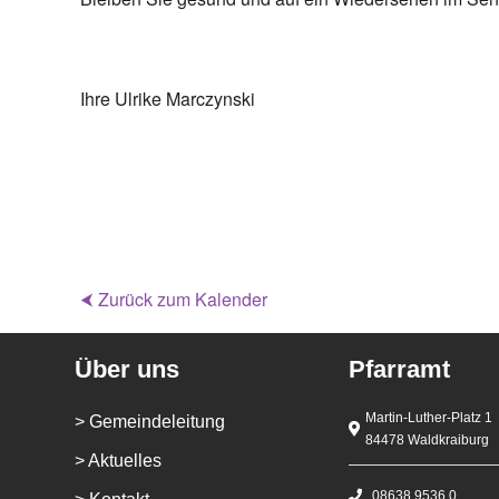
Ihre Ulrike Marczynski
⮜ Zurück zum Kalender
Über uns
Pfarramt
Martin-Luther-Platz 1
> Gemeindeleitung
84478 Waldkraiburg
> Aktuelles
08638 9536 0