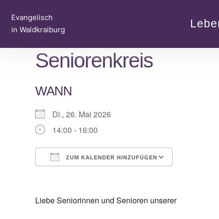
Zum
Evangelisch
Inhalt
Lebe
in Waldkraiburg
springen
Seniorenkreis
WANN
Di., 26. Mai 2026
14:00 - 16:00
ZUM KALENDER HINZUFÜGEN
ICS herunterladen
Google Kalender
iCalendar
Office 365
Outlook Live
Liebe Seniorinnen und Senioren unserer