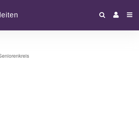
eiten
Office 365
Outlook Live