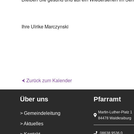
Ihre Ulrike Marczynski
⮜ Zurück zum Kalender
Über uns
Pfarramt
Martin-Luther-Platz 1
> Gemeindeleitung
84478 Waldkraiburg
> Aktuelles
08638 9536 0