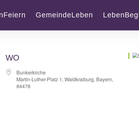
nFeiern
GemeindeLeben
LebenBegl
WO
Bunkerkirche
Martin-Luther-Platz 1, Waldkraiburg, Bayern,
84478
lender
iCalendar