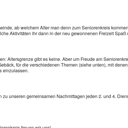
meinde, ab welchem Alter man denn zum Seniorenkreis kommen 
lche Aktivitäten ihr dann in der neu gewonnenen Freizeit Spa
n: Altersgrenze gibt es keine. Aber um Freude am Seniorenkreis
ebäck, für die verschiedenen Themen (siehe unten), mit denen w
s einzulassen.
ein zu unseren gemeinsamen Nachmittagen jeden 2. und 4. Dien
orenkreis freuen wir uns!