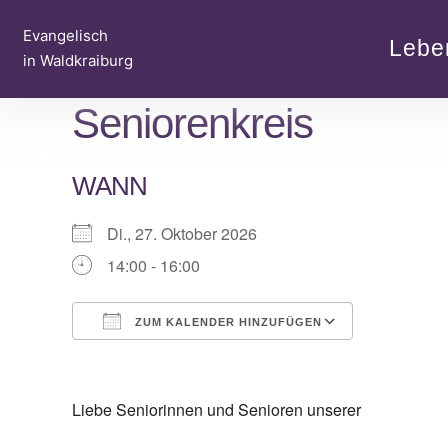
Zum
Evangelisch
Inhalt
Lebe
in Waldkraiburg
springen
Seniorenkreis
WANN
Di., 27. Oktober 2026
14:00 - 16:00
ZUM KALENDER HINZUFÜGEN
ICS herunterladen
Google Ka
Liebe Seniorinnen und Senioren unserer