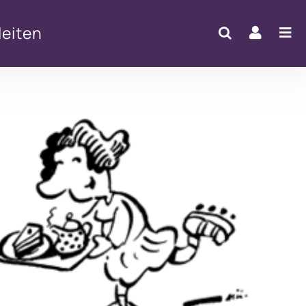
eiten
Office 365
Outlook Live