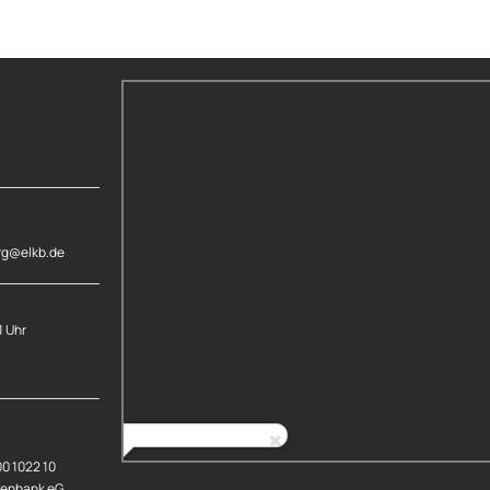
rg@elkb.de
1 Uhr
00 1022 10
senbank eG