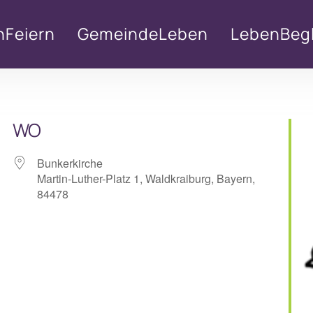
nFeiern
GemeindeLeben
LebenBegl
WO
Bunkerkirche
Martin-Luther-Platz 1, Waldkraiburg, Bayern,
84478
lender
iCalendar