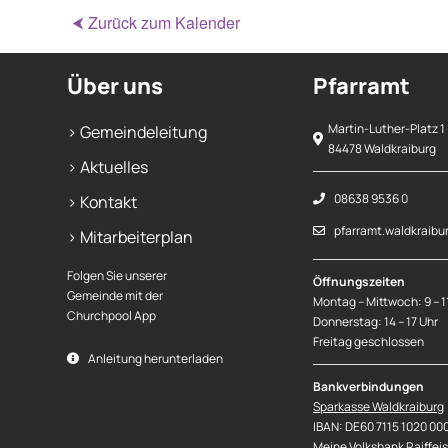
⮜ Zurück zum Kalender
Über uns
Pfarramt
Martin-Luther-Platz 1
> Gemeindeleitung
84478 Waldkraiburg
> Aktuelles
08638 9536 0
> Kontakt
pfarramt.waldkraibu
> Mitarbeiterplan
Folgen Sie unserer
Öffnungszeiten
Gemeinde mit der
Montag – Mittwoch: 9 – 1
Churchpool App
Donnerstag: 14 – 17 Uhr
Freitag geschlossen
Anleitung herunterladen
Bankverbindungen
Sparkasse Waldkraiburg
IBAN: DE60 7115 1020 00
Meine Volksbank Raiffei