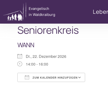
Zum
Evangelisch
Inhalt
Lebe
in Waldkraiburg
springen
Seniorenkreis
WANN
Di., 22. Dezember 2026
14:00 - 16:00
ZUM KALENDER HINZUFÜGEN
ICS herunterladen
Google Ka