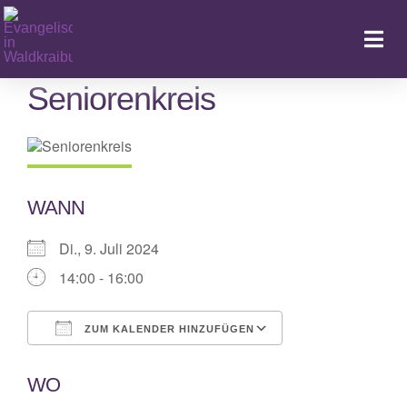
Zum
Inhalt
Togg
springen
Navi
Seniorenkreis
Ka
WANN
Di., 9. Juli 2024
14:00 - 16:00
ZUM KALENDER HINZUFÜGEN
ICS herunterladen
Google Kalende
WO