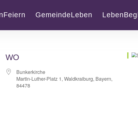
nFeiern
GemeindeLeben
LebenBegl
WO
Bunkerkirche
Martin-Luther-Platz 1, Waldkraiburg, Bayern,
84478
lender
iCalendar