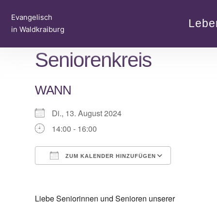
Zum
Evangelisch
Inhalt
Lebe
in Waldkraiburg
springen
Seniorenkreis
WANN
Di., 13. August 2024
14:00 - 16:00
ZUM KALENDER HINZUFÜGEN
ICS herunterladen
Google Ka
Liebe Seniorinnen und Senioren unserer