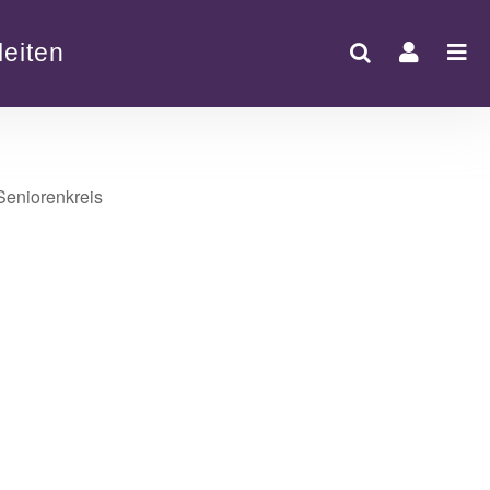
eiten
Office 365
Outlook Live