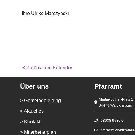
Ihre Ulrike Marczynski
⮜ Zurück zum Kalender
Über uns
Pfarramt
Martin-Luther-Platz 1
> Gemeindeleitung
84478 Waldkraiburg
> Aktuelles
08638 9536 0
> Kontakt
pfarramt.waldkraibu
> Mitarbeiterplan