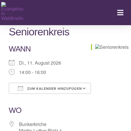
Zum
Inhalt
Togg
springen
Navi
Seniorenkreis
WANN
Ka
Di., 11. August 2026
14:00 - 16:00
ZUM KALENDER HINZUFÜGEN
ICS herunterladen
Google Kalender
iCalendar
Office 365
Outlook Live
WO
Bunkerkirche
Martin-Luther-Platz 1,