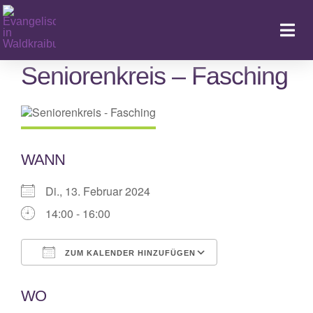
Zum
Inhalt
Togg
springen
Navi
Seniorenkreis – Fasching
Ka
WANN
Di., 13. Februar 2024
14:00 - 16:00
ZUM KALENDER HINZUFÜGEN
ICS herunterladen
Google Kalende
WO