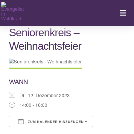
Zum
Inhalt
Togg
springen
Navi
Seniorenkreis –
Weihnachtsfeier
Ka
WANN
Di., 12. Dezember 2023
14:00 - 16:00
ZUM KALENDER HINZUFÜGEN
ICS herunterladen
Google Kalende