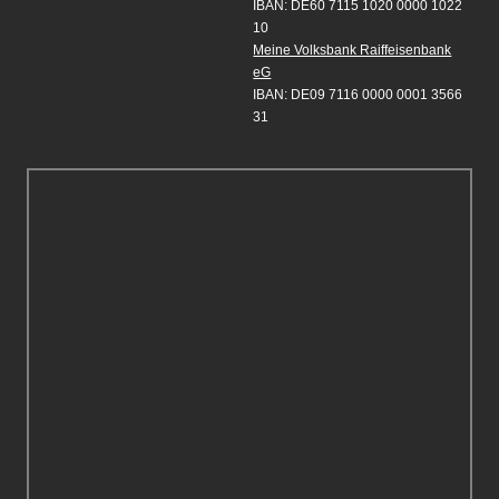
IBAN: DE60 7115 1020 0000 1022
10
Meine Volksbank Raiffeisenbank
eG
IBAN: DE09 7116 0000 0001 3566
31