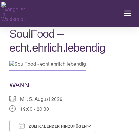
Zum
Inhalt
Togg
springen
Navi
SoulFood –
echt.ehrlich.lebendig
Ka
WANN
Mi., 5. August 2026
19:00 - 20:30
ZUM KALENDER HINZUFÜGEN
ICS herunterladen
Google Kalende