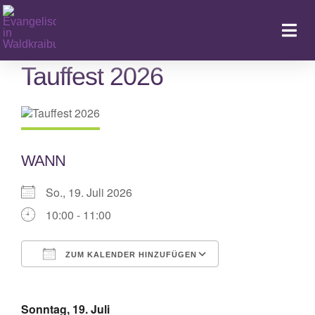
Zum
Inhalt
Togg
springen
Navi
Tauffest 2026
Ka
WANN
So., 19. Juli 2026
10:00 - 11:00
ZUM KALENDER HINZUFÜGEN
ICS herunterladen
Google Kalende
Sonntag, 19. Juli