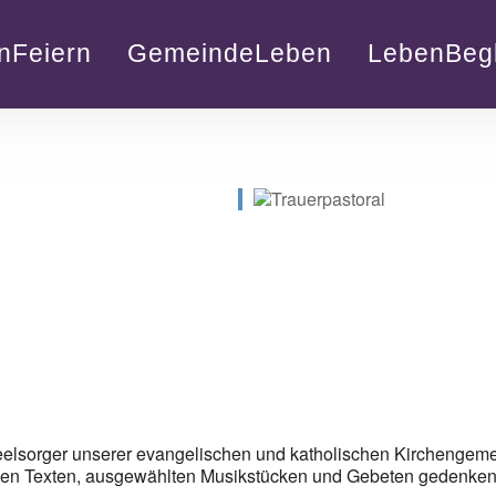
nFeiern
GemeindeLeben
LebenBegl
lender
iCalendar
eelsorger unserer evangelischen und katholischen Kirchengem
hen Texten, ausgewählten Musikstücken und Gebeten gedenken w