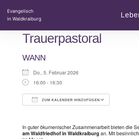
Zum
Evangelisch
Inhalt
Lebe
in Waldkraiburg
springen
Trauerpastoral
WANN
Do., 5. Februar 2026
16:00 - 16:30
ZUM KALENDER HINZUFÜGEN
ICS herunterladen
Google Ka
In guter ökumenischer Zusammenarbeit bieten die S
am Waldfriedhof in Waldkraiburg
an. Mit besinnlic