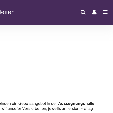
eiten
Office 365
Outlook Live
einden ein Gebetsangebot in der
Aussegnungshalle
ir unserer Verstorbenen, jeweils am ersten Freitag