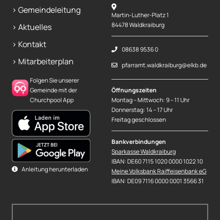
> Gemeindeleitung
Martin-Luther-Platz 1
84478 Waldkraiburg
> Aktuelles
> Kontakt
08638 9536 0
> Mitarbeiterplan
pfarramt.waldkraiburg@elkb.de
Folgen Sie unserer
Gemeinde mit der
Öffnungszeiten
Churchpool App
Montag – Mittwoch: 9 – 11 Uhr
Donnerstag: 14 – 17 Uhr
Freitag geschlossen
Bankverbindungen
Sparkasse Waldkraiburg
IBAN: DE60 7115 1020 0000 1022 10
Anleitung herunterladen
Meine Volksbank Raiffeisenbank eG
IBAN: DE09 7116 0000 0001 3566 31