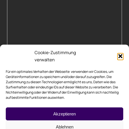
Cookie-Zustimmung
verwalten
Für ein optimales Verhalten der Webseite verwenden wir Cookies, um
Geräteinformationen zu speichern und/oder darauf zuzugreifen. Die
Zustimmung zu diesen Technologien ermöglicht es uns, Daten wie das
Surfverhalten oder eindeutige IDs auf dieser Website zu verarbeiten. Die
Nichteinwilligung oder der Widerruf der Einwilligung kann sich nachteilig
auf bestimmte Funktionen auswirken.
Rechtliche Hinweise
Akzeptieren
Impressum
Ablehnen