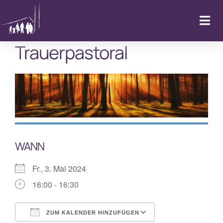
Zum
Inhalt
Togg
springen
Navi
Trauerpastoral
Startseite
Kalender & Aktuelles
LebenFeiern
WANN
GemeindeLeben
Fr., 3. Mai 2024
LebenBegleiten
16:00 - 16:30
Kitas
ZUM KALENDER HINZUFÜGEN